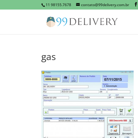
11 98155.7678
contato@99delivery.com.br
gas