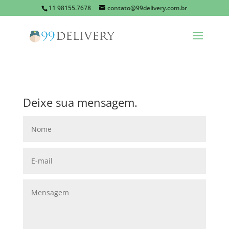
11 98155.7678
contato@99delivery.com.br
Deixe sua mensagem.