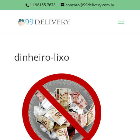
11 98155.7678
contato@99delivery.com.br
dinheiro-lixo