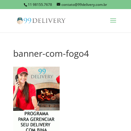
11 98155.7678
contato@99delivery.com.br
banner-com-fogo4