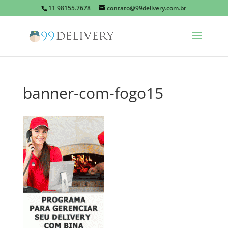
11 98155.7678
contato@99delivery.com.br
banner-com-fogo15