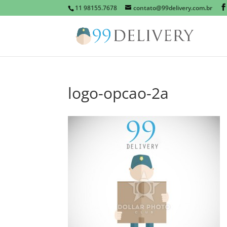
11 98155.7678
contato@99delivery.com.br
logo-opcao-2a