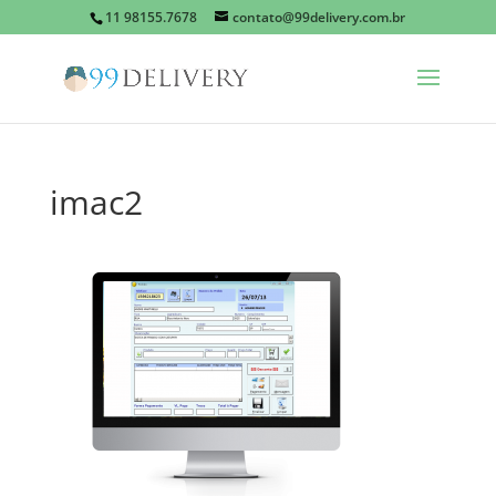
11 98155.7678
contato@99delivery.com.br
imac2