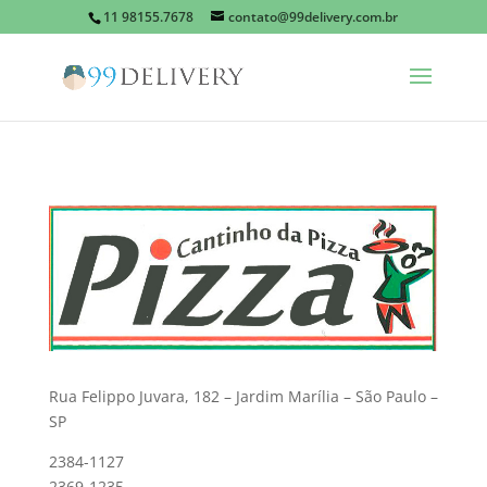
11 98155.7678
contato@99delivery.com.br
Rua Felippo Juvara, 182 – Jardim Marília – São Paulo –
SP
2384-1127
2369-1235