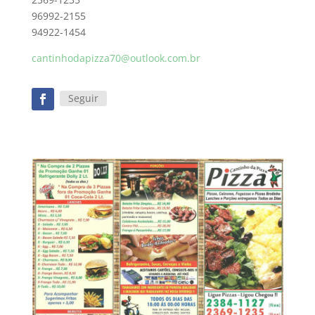
96992-2155
94922-1454
cantinhodapizza70@outlook.com.br
Seguir